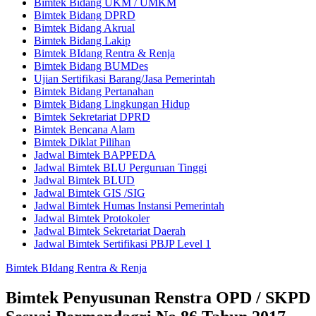
Bimtek Bidang UKM / UMKM
Bimtek Bidang DPRD
Bimtek Bidang Akrual
Bimtek Bidang Lakip
Bimtek BIdang Rentra & Renja
Bimtek Bidang BUMDes
Ujian Sertifikasi Barang/Jasa Pemerintah
Bimtek Bidang Pertanahan
Bimtek Bidang Lingkungan Hidup
Bimtek Sekretariat DPRD
Bimtek Bencana Alam
Bimtek Diklat Pilihan
Jadwal Bimtek BAPPEDA
Jadwal Bimtek BLU Perguruan Tinggi
Jadwal Bimtek BLUD
Jadwal Bimtek GIS /SIG
Jadwal Bimtek Humas Instansi Pemerintah
Jadwal Bimtek Protokoler
Jadwal Bimtek Sekretariat Daerah
Jadwal Bimtek Sertifikasi PBJP Level 1
Bimtek BIdang Rentra & Renja
Bimtek Penyusunan Renstra OPD / SKPD