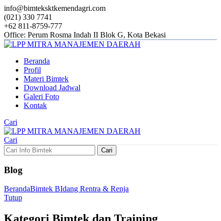
info@bimteksktkemendagri.com
(021) 330 7741
+62 811-8759-777
Office: Perum Rosma Indah II Blok G, Kota Bekasi
Beranda
Profil
Materi Bimtek
Download Jadwal
Galeri Foto
Kontak
Cari
Cari
Cari
Blog
Beranda
Bimtek BIdang Rentra & Renja
Tutup
Kategori Bimtek dan Training