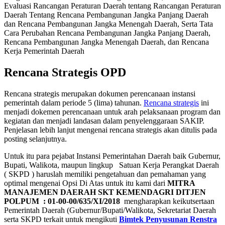
Evaluasi Rancangan Peraturan Daerah tentang Rancangan Peraturan
Daerah Tentang Rencana Pembangunan Jangka Panjang Daerah
dan Rencana Pembangunan Jangka Menengah Daerah, Serta Tata
Cara Perubahan Rencana Pembangunan Jangka Panjang Daerah,
Rencana Pembangunan Jangka Menengah Daerah, dan Rencana
Kerja Pemerintah Daerah
Rencana Strategis OPD
Rencana strategis merupakan dokumen perencanaan instansi
pemerintah dalam periode 5 (lima) tahunan.
Rencana strategis
ini
menjadi dokemen perencanaan untuk arah pelaksanaan program dan
kegiatan dan menjadi landasan dalam penyelenggaraan SAKIP.
Penjelasan lebih lanjut mengenai rencana strategis akan ditulis pada
posting selanjutnya.
Untuk itu para pejabat Instansi Pemerintahan Daerah baik Gubernur,
Bupati, Walikota, maupun lingkup Satuan Kerja Perangkat Daerah
( SKPD ) haruslah memiliki pengetahuan dan pemahaman yang
optimal mengenai Opsi Di Atas untuk itu kami dari
MITRA
MANAJEMEN DAERAH SKT KEMENDAGRI
DITJEN
POLPUM : 01-00-00/635/XI/2018
mengharapkan keikutsertaan
Pemerintah Daerah (Gubernur/Bupati/Walikota, Sekretariat Daerah
serta SKPD terkait untuk mengikuti
Bimtek Penyusunan Renstra