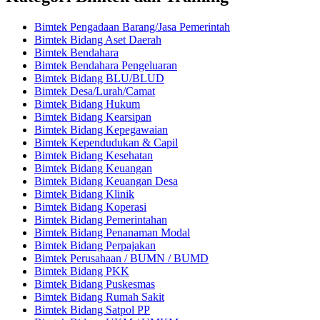
Bimtek Pengadaan Barang/Jasa Pemerintah
Bimtek Bidang Aset Daerah
Bimtek Bendahara
Bimtek Bendahara Pengeluaran
Bimtek Bidang BLU/BLUD
Bimtek Desa/Lurah/Camat
Bimtek Bidang Hukum
Bimtek Bidang Kearsipan
Bimtek Bidang Kepegawaian
Bimtek Kependudukan & Capil
Bimtek Bidang Kesehatan
Bimtek Bidang Keuangan
Bimtek Bidang Keuangan Desa
Bimtek Bidang Klinik
Bimtek Bidang Koperasi
Bimtek Bidang Pemerintahan
Bimtek Bidang Penanaman Modal
Bimtek Bidang Perpajakan
Bimtek Perusahaan / BUMN / BUMD
Bimtek Bidang PKK
Bimtek Bidang Puskesmas
Bimtek Bidang Rumah Sakit
Bimtek Bidang Satpol PP