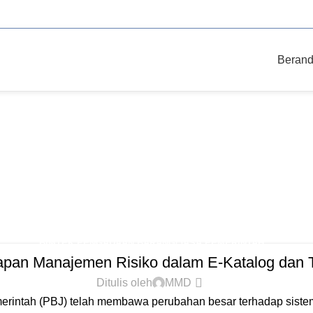
Beran
chives: PBJ 
Beranda
Posts Tagged "PBJ Digital"
BIMTEK PENGADAAN BARANG/JASA PEMERINTAH
apan Manajemen Risiko dalam E-Katalog dan 
Ditulis oleh
MMD
erintah (PBJ) telah membawa perubahan besar terhadap siste