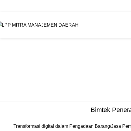
info@bimteksktkemendagri.com
(021) 330 7741
+62 811-8759-777
Tag Ar
Bimtek Pener
Transformasi digital dalam Pengadaan Barang/Jasa Pem