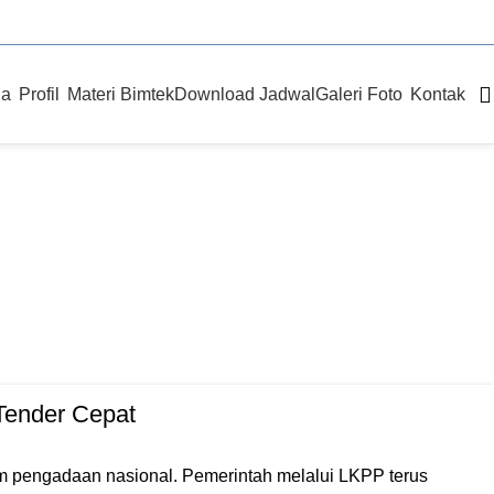
Office: Perum Rosma Indah II Blok G, Kota Bekasi
da
Profil
Materi Bimtek
Download Jadwal
Galeri Foto
Kontak
Digital
Tender Cepat
m pengadaan nasional. Pemerintah melalui LKPP terus